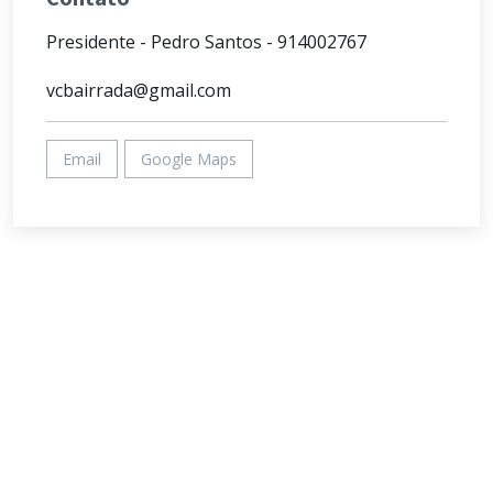
Presidente - Pedro Santos - 914002767
vcbairrada@gmail.com
Email
Google Maps
VESPA CLUBE DE PORTUGAL
Entidade colaboradora, reguladora e defensora do Vespismo em
Portugal.